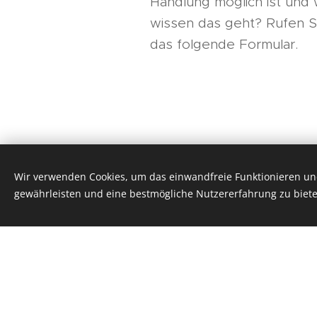
Handlung möglich ist und 
wissen das geht? Rufen S
das folgende Formular.
Chatbot-D
Ihre Kunden in
Wir verwenden Cookies, um das einwandfreie Funktionieren und
gewährleisten und eine bestmögliche Nutzererfahrung zu biete
Einfache und wi
Diese Website wurde mi
365/24/7 - durch einen B
Führen Sie den Besucher 
zielgenau und schnell. Spe
der Bot direkt an Sie wei
oder antworten später per 